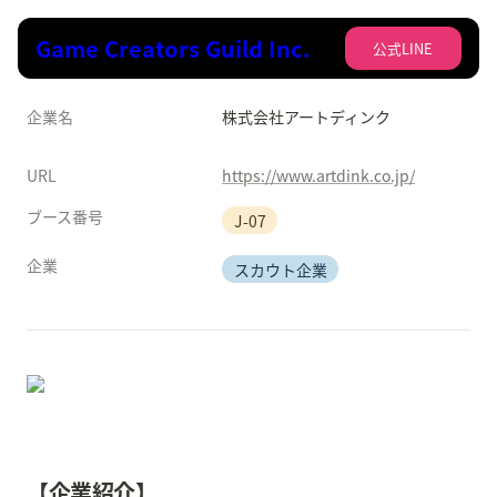
Game Creators Guild Inc.
公式LINE
企業名
株式会社アートディンク
URL
https://www.artdink.co.jp/
ブース番号
J-07
企業
スカウト企業
【企業紹介】