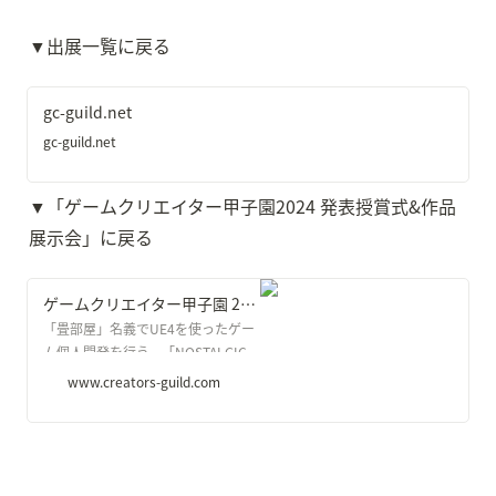
▼出展一覧に戻る
gc-guild.net
gc-guild.net
▼「ゲームクリエイター甲子園2024 発表授賞式&作品
展示会」に戻る
ゲームクリエイター甲子園 2024 発表授賞式＆作品展示会
「畳部屋」名義でUE4を使ったゲー
ム個人開発を行う。「NOSTALGIC
TRAIN」は文化庁メディア芸術祭審
www.creators-guild.com
査員会推薦作品に選出。「最涯（さ
いはて）の列車」はBitSummit THE
8th BITにて、技術、アイデアなど革
新的な作品に贈られる賞「革新的反
骨心賞」にノミネート。一方これま