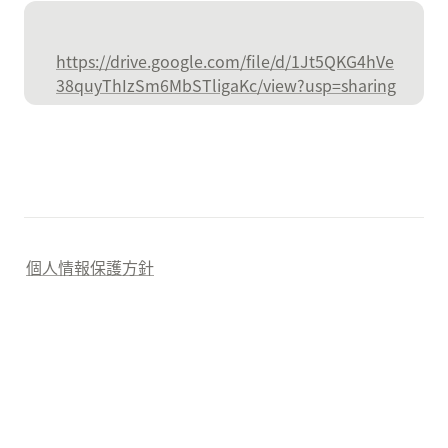
https://drive.google.com/file/d/1Jt5QKG4hVe
38quyThIzSm6MbSTligaKc/view?usp=sharing
個人情報保護方針