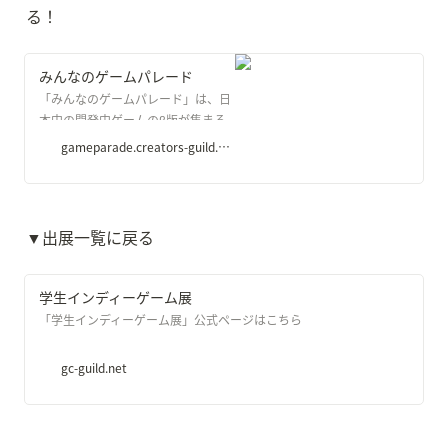
る！
みんなのゲームパレード
「みんなのゲームパレード」は、日
本中の開発中ゲームのβ版が集まる
サイトです。GC甲子園の応募作品な
gameparade.creators-guild.com
ど様々な作品をプレイ可能で、応援
することができます。
▼出展一覧に戻る
学生インディーゲーム展
「学生インディーゲーム展」公式ページはこちら
gc-guild.net