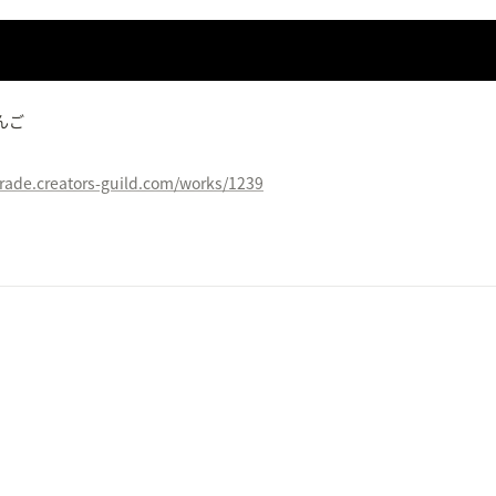
んご
rade.creators-guild.com/works/1239