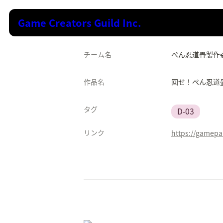
Game Creators Guild Inc.
チーム名
ぺん忍道畳製作
作品名
回せ！ぺん忍道
タグ
D-03
リンク
https://gamepa