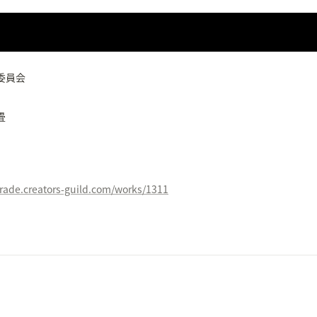
委員会
畳
rade.creators-guild.com/works/1311