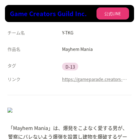
Game Creators Guild Inc.
公式LINE
チーム名
Y-TKG
作品名
Mayhem Mania
タグ
D-13
リンク
https://gameparade.creators-guild.com/works/1006
「Mayhem Mania」は、爆発をこよなく愛する男が、
警察にバレないよう爆弾を設置し建物を爆破するゲー