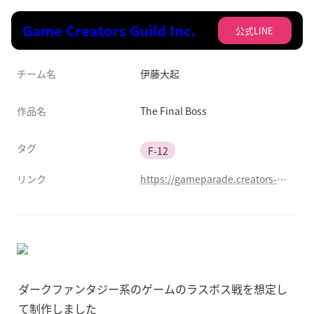
Game Creators Guild Inc.
公式LINE
チーム名
伊藤大起
作品名
The Final Boss
タグ
F-12
リンク
https://gameparade.creators-guild.com/works/1447
ダークファンタジー系のゲームのラスボス戦を想定し
て制作しました