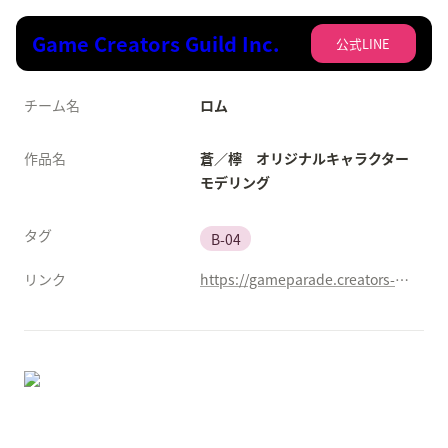
Game Creators Guild Inc.
公式LINE
チーム名
ロム
作品名
蒼／檸　オリジナルキャラクター
モデリング
タグ
B-04
リンク
https://gameparade.creators-guild.com/works/2587