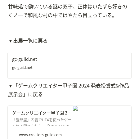
甘味処で働いている謎の双子。正体はいたずら好きの
くノ一で和風な村の中ではやたら目立っている。
▼出展一覧に戻る
gc-guild.net
gc-guild.net
▼「ゲームクリエイター甲子園 2024 発表授賞式&作品
展示会」に戻る
ゲームクリエイター甲子園 2024 発表授賞式＆作品展示会
「畳部屋」名義でUE4を使ったゲー
ム個人開発を行う。「NOSTALGIC
TRAIN」は文化庁メディア芸術祭審
www.creators-guild.com