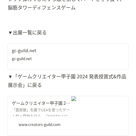
脳筋タワーディフェンスゲーム
▼出展一覧に戻る
gc-guild.net
gc-guild.net
▼「ゲームクリエイター甲子園 2024 発表授賞式&作品
展示会」に戻る
ゲームクリエイター甲子園 2024 発表授賞式＆作品展示会
「畳部屋」名義でUE4を使ったゲー
ム個人開発を行う。「NOSTALGIC
TRAIN」は文化庁メディア芸術祭審
www.creators-guild.com
査員会推薦作品に選出。「最涯（さ
いはて）の列車」はBitSummit THE