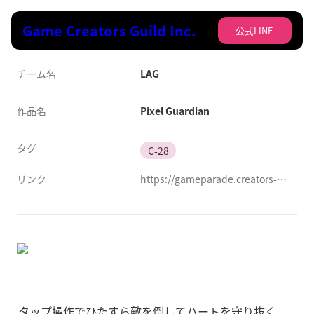
Game Creators Guild Inc.
公式LINE
チーム名
LAG
作品名
Pixel Guardian
タグ
C-28
リンク
https://gameparade.creators-guild.com/works/2891
タップ操作でひたすら敵を倒してハートを守り抜く、