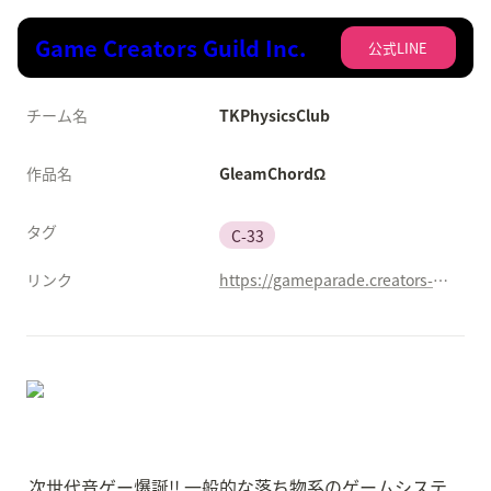
Game Creators Guild Inc.
公式LINE
チーム名
TKPhysicsClub
作品名
GleamChordΩ
タグ
C-33
リンク
https://gameparade.creators-guild.com/works/2581
次世代音ゲー爆誕!! 一般的な落ち物系のゲームシステ