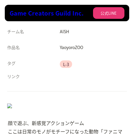
Game Creators Guild Inc.
公式LINE
チーム名
AlSH
作品名
YaoyoroZOO
タグ
L-3
リンク
顔で遊ぶ、新感覚アクションゲーム

ここは日常のモノがモチーフになった動物「ファニマ