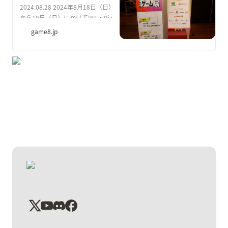
2024.08.28 2024年8月18日（日）
から19日（月）にかけてIKE・Biz
としま産業振興プラザで開催された
game8.jp
『学生インディーゲーム展』。これ
からのゲーム業界を担うであろう若
き才能たちの作品に触れられるイベ
ントにゲームエイトライターが潜入
することに成功した。イベントでは
実際に学生が制作したゲームに触れ
ることができたので会場の様子だけ
でなく試遊したゲームの紹介も併せ
てお伝えする。