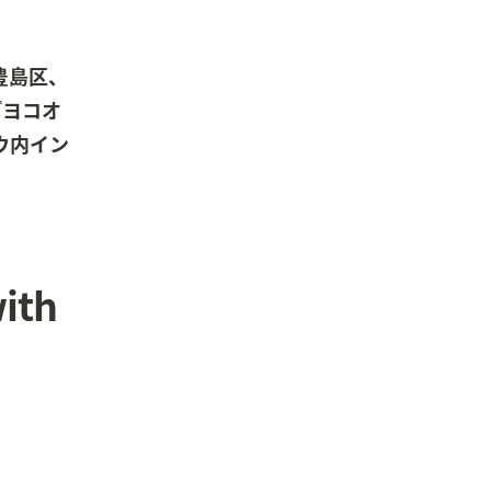
豊島区、
『ヨコオ
ョウ内イン
h 