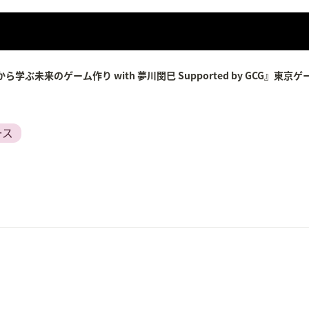
学ぶ未来のゲーム作り with 夢川閔巳 Supported by GCG』東
ース