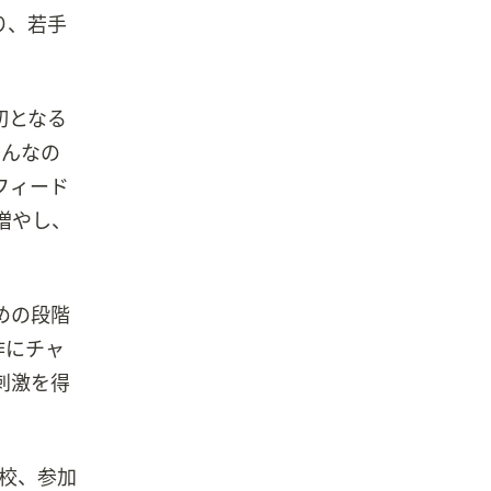
り、若手
切となる
みんなの
フィード
増やし、
めの段階
作にチャ
刺激を得
9校、参加